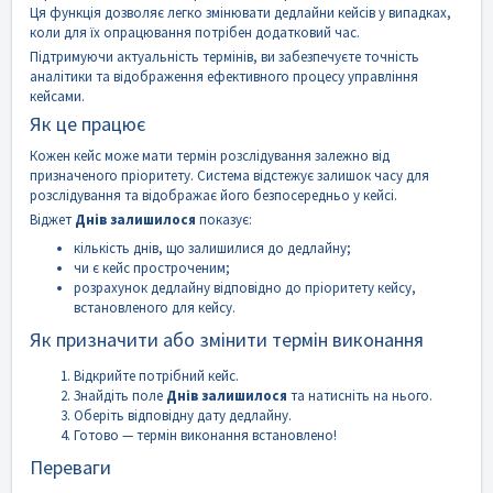
Ця функція дозволяє легко змінювати дедлайни кейсів у випадках,
коли для їх опрацювання потрібен додатковий час.
Підтримуючи актуальність термінів, ви забезпечуєте точність
аналітики та відображення ефективного процесу управління
кейсами.
Як це працює
Кожен кейс може мати термін розслідування залежно від
призначеного пріоритету. Система відстежує залишок часу для
розслідування та відображає його безпосередньо у кейсі.
Віджет
Днів залишилося
показує:
кількість днів, що залишилися до дедлайну;
чи є кейс простроченим;
розрахунок дедлайну відповідно до пріоритету кейсу,
встановленого для кейсу.
Як призначити або змінити термін виконання
Відкрийте потрібний кейс.
Знайдіть поле
Днів залишилося
та натисніть на нього.
Оберіть відповідну дату дедлайну.
Готово — термін виконання встановлено!
Переваги