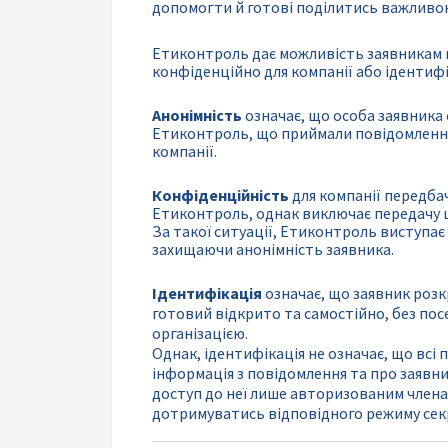
допомогти й готові поділитись важливо
Етиконтроль дає можливість заявникам 
конфіденційно для компанії або ідентиф
Анонімність
означає, що особа заявника 
Етиконтроль, що приймали повідомлення,
компанії.
Конфіденційність
для компанії передбач
Етиконтроль, однак виключає передачу ці
За такої ситуації, Етиконтроль виступа
захищаючи анонімність заявника.
Ідентифікація
означає, що заявник розкр
готовий відкрито та самостійно, без п
організацією.
Однак, ідентифікація не означає, що всі 
інформація з повідомлення та про заявн
доступ до неї лише авторизованим членам
дотримуватись відповідного режиму сек