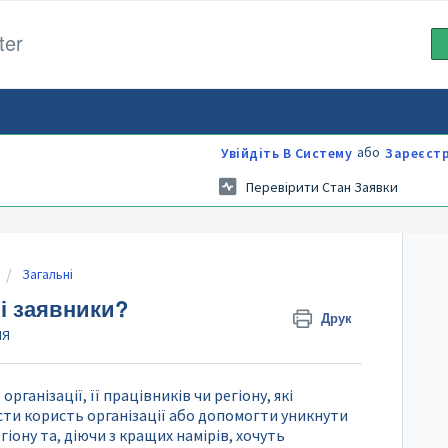
ter
або
Увійдіть В Систему
Зареєст
Перевірити Стан Заявки
Загальні
ні заявники?
Друк
НЯ
рганізації, її працівників чи регіону, які
ти користь організації або допомогти уникнути
гіону та, діючи з кращих намірів, хочуть