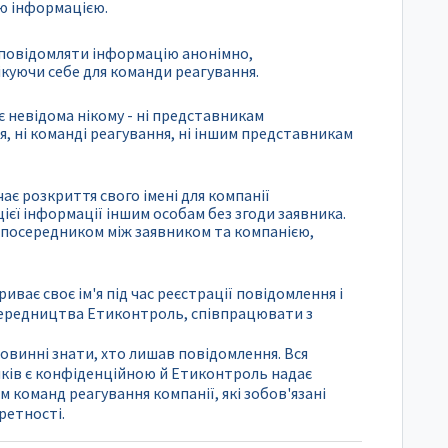
ю інформацією.
повідомляти інформацію анонімно,
ікуючи себе для команди реагування.
є невідома нікому - ні представникам
 ні команді реагування, ні іншим представникам
ає розкриття свого імені для компанії
єї інформації іншим особам без згоди заявника.
є посередником між заявником та компанією,
иває своє ім'я під час реєстрації повідомлення і
осередництва Етиконтроль, співпрацювати з
повинні знати, хто лишав повідомлення. Вся
иків є конфіденційною й Етиконтроль надає
 команд реагування компанії, які зобов'язані
ретності.