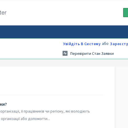
ter
або
Увійдіть В Систему
Зареєст
Перевірити Стан Заявки
ики?
ганізації, її працівників чи регіону, які володіють
рганізації або допомогти...