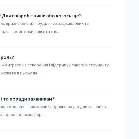
? Для співробітників або когось ще?
оль призначена для будь-яких зацікавлених та
, співробітники, клієнти і пос...
троль?
ж витрати на створення і підтримку такого інструменту
 можете в цьому пе...
ї та поради заявникам?
і повідомлення і можливих подальших дій для заявника.
кладнощах кожної ор...