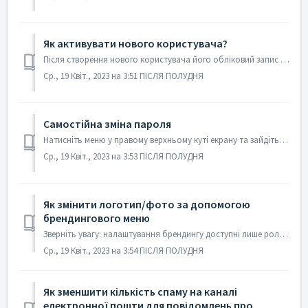
Як активувати нового користувача?
Після створення нового користувача його обліковий запис лишається неактивним, за замовчуванням. Адміністратор повинен активувати обліковий запис. 1. Ме...
Ср., 19 Квіт., 2023 на 3:51 ПІСЛЯ ПОЛУДНЯ
Самостійна зміна пароля
Натисніть меню у правому верхньому куті екрану та зайдіть в Профіль. Натисніть Змінити пароль. Введіть та підтвердить новий пароль. Після того, як ви н...
Ср., 19 Квіт., 2023 на 3:53 ПІСЛЯ ПОЛУДНЯ
Як змінити логотип/фото за допомогою
брендингового меню
Зверніть увагу: налаштування брендингу доступні лише ролям Адміністратор та Суперкористувач Крок 1. Стиснення зображення Щоб змінити логотип або фотогра...
Ср., 19 Квіт., 2023 на 3:54 ПІСЛЯ ПОЛУДНЯ
Як зменшити кількість спаму на каналі
електронної пошти для повідомлень про