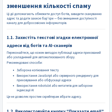
зменшення кількості спаму
Ці дії допомагають обмежити доступ ботів, завадити скануванню
адрес та додати захисні бар’єри — без зменшення доступності
каналу для добросовісних інформаторів.
1.1. Захистіть текстові згадки електронної
адреси від ботів та AI-сканерів
Переконайтеся, що кожен випадок публікації адреси прихований
або ускладнений для автоматизованого збору.
Рекомендовані способи:
Заборона копіювання тексту
Використання JavaScript або серверного рендерингу для
приховування або обфускації адреси
Використання robots.txt або метатегів для заборони
індексації AI
Це не дозволяє простим скрейперам зібрати адресу.
1.2. Використовуйте кнопку “Показати email”