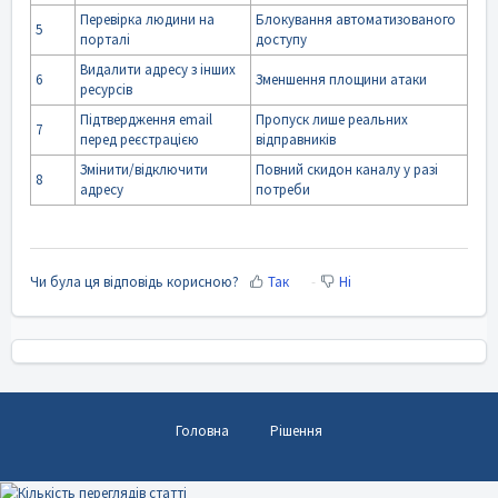
Перевірка людини на
Блокування автоматизованого
5
порталі
доступу
Видалити адресу з інших
6
Зменшення площини атаки
ресурсів
Підтвердження email
Пропуск лише реальних
7
перед реєстрацією
відправників
Змінити/відключити
Повний скидон каналу у разі
8
адресу
потреби
Чи була ця відповідь корисною?
Так
Ні
Головна
Рішення