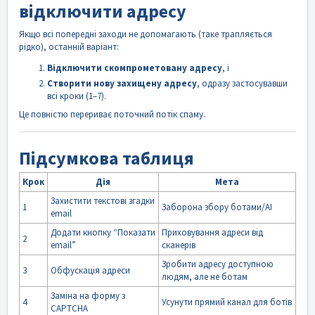
відключити адресу
Якщо всі попередні заходи не допомагають (таке трапляється
рідко), останній варіант:
Відключити скомпрометовану адресу
, і
Створити нову захищену адресу
, одразу застосувавши
всі кроки (1–7).
Це повністю перериває поточний потік спаму.
Підсумкова таблиця
Крок
Дія
Мета
Захистити текстові згадки
1
Заборона збору ботами/AI
email
Додати кнопку “Показати
Приховування адреси від
2
email”
сканерів
Зробити адресу доступною
3
Обфускація адреси
людям, але не ботам
Заміна на форму з
4
Усунути прямий канал для ботів
CAPTCHA