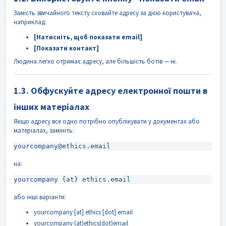
Замість звичайного тексту сховайте адресу за дією користувача,
наприклад:
[Натисніть, щоб показати email]
[Показати контакт]
Людина легко отримає адресу, але більшість ботів — ні.
1.3. Обфускуйте адресу електронної пошти в
інших матеріалах
Якщо адресу все одно потрібно опублікувати у документах або
матеріалах, замініть:
yourcompany
@ethics
на:
або інші варіанти:
yourcompany [at] ethics [dot] email
yourcompany (at)ethics(dot)email