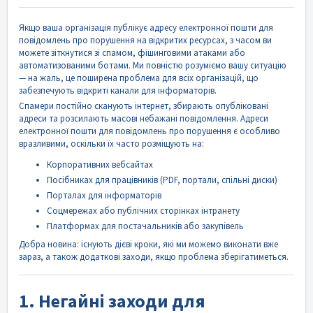
Якщо ваша організація публікує адресу електронної пошти для
повідомлень про порушення на відкритих ресурсах, з часом ви
можете зіткнутися зі спамом, фішинговими атаками або
автоматизованими ботами. Ми повністю розуміємо вашу ситуацію
— на жаль, це поширена проблема для всіх організацій, що
забезпечують відкриті канали для інформаторів.
Спамери постійно сканують інтернет, збирають опубліковані
адреси та розсилають масові небажані повідомлення. Адреси
електронної пошти для повідомлень про порушення є особливо
вразливими, оскільки їх часто розміщують на:
Корпоративних вебсайтах
Посібниках для працівників (PDF, портали, спільні диски)
Порталах для інформаторів
Соцмережах або публічних сторінках інтранету
Платформах для постачальників або закупівель
Добра новина: існують дієві кроки, які ми можемо виконати вже
зараз, а також додаткові заходи, якщо проблема зберігатиметься.
1. Негайні заходи для