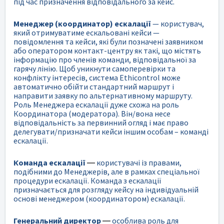
під час призначення відповідального за кейс.
Менеджер (координатор) ескалації
— користувач,
який отримуватиме ескальовані кейси —
повідомлення та кейси, які були позначені заявником
або оператором контакт-центру як такі, що містять
інформацію про членів команди, відповідальної за
гарячу лінію. Щоб уникнути самоперевірки та
конфлікту інтересів, система Ethicontrol може
автоматично обійти стандартний маршрут і
направити заявку по альтернативному маршруту.
Роль Менеджера ескалації дуже схожа на роль
Координатора (модератора). Він/вона несе
відповідальність за первинний огляд і має право
делегувати/призначати кейси іншим особам – команді
ескалації.
Команда ескалації
—
користувачі із правами,
подібними до Менеджерів, але в рамках спеціальної
процедури ескалації. Команда з ескалації
призначається для розгляду кейсу на індивідуальній
основі менеджером (координатором) ескалації.
Генеральний директор
—
особлива роль для