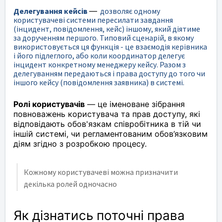
Делегування кейсів
—
дозволяє одному
користувачеві системи пересилати завдання
(інцидент, повідомлення, кейс) іншому, який діятиме
за дорученням першого. Типовий сценарій, в якому
використовується ця функція - це взаємодія керівника
і його підлеглого, або коли координатор делегує
інцидент конкретному менеджеру кейсу. Разом з
делегуванням передаються і права доступу до того чи
іншого кейсу (повідомлення заявника) в системі.
Ролі користувачів
—
це іменоване зібрання
повноважень користувача та прав доступу, які
відповідають обов'язкам співробітника в тій чи
іншій системі, чи регламентованим обов’язковим
діям згідно з розробкою процесу.
Кожному користувачеві можна призначити
декілька ролей одночасно
Як дізнатись поточні права