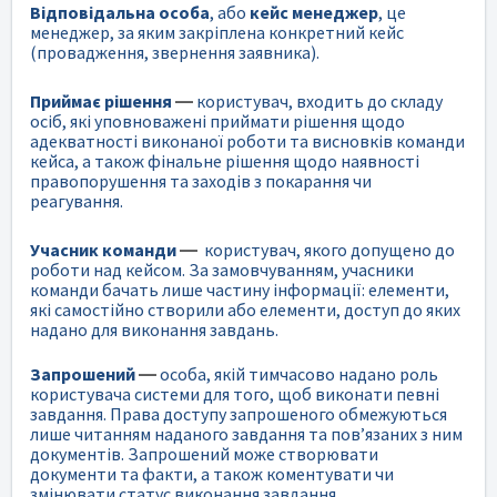
Відповідальна особа
, або
кейс менеджер
, це
менеджер, за яким закріплена конкретний кейс
(провадження, звернення заявника).
Приймає рішення
—
користувач, входить до складу
осіб, які уповноважені приймати рішення щодо
адекватності виконаної роботи та висновків команди
кейса, а також фінальне рішення щодо наявності
правопорушення та заходів з покарання чи
реагування.
Учасник команди
—
користувач, якого допущено до
роботи над кейсом. За замовчуванням, учасники
команди бачать лише частину інформації: елементи,
які самостійно створили або елементи, доступ до яких
надано для виконання завдань.
Запрошений
—
особа, якій тимчасово надано роль
користувача системи для того, щоб виконати певні
завдання. Права доступу запрошеного обмежуються
лише читанням наданого завдання та пов’язаних з ним
документів. Запрошений може створювати
документи та факти, а також коментувати чи
змінювати статус виконання завдання.