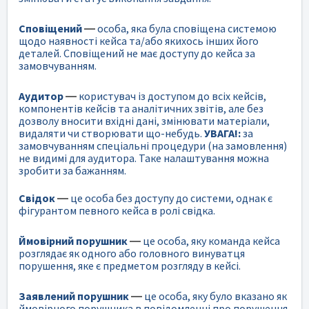
Сповіщений
—
особа, яка була сповіщена системою
щодо наявності кейса та/або якихось інших його
деталей. Сповіщений не має доступу до кейса за
замовчуванням.
Аудитор
—
користувач із доступом до всіх кейсів,
компонентів кейсів та аналітичних звітів, але без
дозволу вносити вхідні дані, змінювати матеріали,
видаляти чи створювати що-небудь.
УВАГА!:
за
замовчуванням спеціальні процедури (на замовлення)
не видимі для аудитора. Таке налаштування можна
зробити за бажанням.
Свідок
—
це особа без доступу до системи, однак є
фігурантом певного кейса в ролі свідка.
Ймовірний порушник
—
це особа, яку команда кейса
розглядає як одного або головного винуватця
порушення, яке є предметом розгляду в кейсі.
Заявлений порушник
—
це особа, яку було вказано як
ймовірного порушника в повідомленні про порушення.