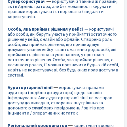
Суперкористувач
—
користувач з такими ж правами,
як і в Адміністратора, але без можливості керувати
правами користувача / створювати / видаляти
користувачів.
Особа, яка приймає рішення у кейсі
— користувачі
або особи, які беруть участь у прийнятті остаточного
рішення у кейсі, онлайн або офлайн. Створено роль
особи, яка приймає рішення, що пришвидшує
документування кейсу та автоматично додає осіб, які
приймають рішення за умовчанням, у протокол
остаточного рішення. Особа, яка приймає рішення, є
пасивною роллю, її можна призначити будь-якій особі,
навіть не користувачеві, без будь-яких прав доступу в
системі.
Аудитор гарячої лінії
—
користувач з правами
аудитора (подібно до аудитора) щодо каналів
інформування. Але аудитор гарячої лінії не має прав
доступу до випадків, створених внутрішньо за
допомогою службових повідомлень / звітів про
інциденти / оперативних нотаток.
Регіональний координатор
—
користувач з роллю