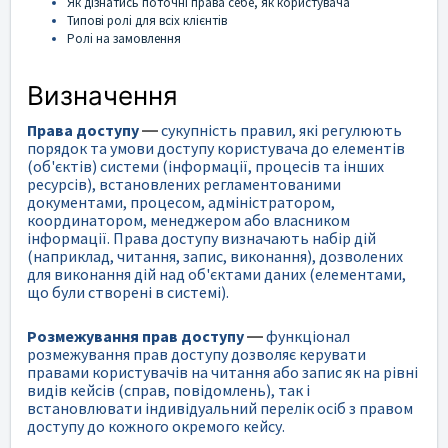
Як дізнатись поточні права себе, як користувача
Типові ролі для всіх клієнтів
Ролі на замовлення
Визначення
Права доступу
—
сукупність правил, які регулюють
порядок та умови доступу користувача до елементів
(об'єктів) системи (інформації, процесів та інших
ресурсів), встановлених регламентованими
документами, процесом, адміністратором,
координатором, менеджером або власником
інформації. Права доступу визначають набір дій
(наприклад, читання, запис, виконання), дозволених
для виконання дій над об'єктами даних (елементами,
що були створені в системі).
Розмежування прав доступу
—
функціонал
розмежування прав доступу дозволяє керувати
правами користувачів на читання або запис як на рівні
видів кейсів (справ, повідомлень), так і
встановлювати індивідуальний перелік осіб з правом
доступу до кожного окремого кейсу.