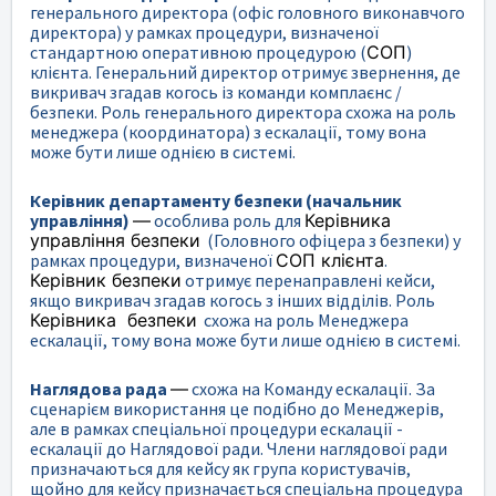
генерального директора (офіс головного виконавчого
директора) у рамках процедури, визначеної
стандартною оперативною процедурою (
СОП
)
клієнта. Генеральний директор отримує звернення, де
викривач згадав когось із команди комплаєнс /
безпеки. Роль генерального директора схожа на роль
менеджера (координатора) з ескалації, тому вона
може бути лише однією в системі.
Керівник департаменту безпеки (начальник
управління)
—
особлива роль для
Керівника
управління безпеки
(Головного офіцера з безпеки) у
рамках процедури, визначеної
СОП
клієнта
.
Керівник безпеки
отримує перенаправлені кейси,
якщо викривач згадав когось з інших відділів. Роль
Керівника безпеки
схожа на роль Менеджера
ескалації, тому вона може бути лише однією в системі.
Наглядова рада
—
схожа на Команду ескалації. За
сценарієм використання це подібно до Менеджерів,
але в рамках спеціальної процедури ескалації -
ескалації до Наглядової ради. Члени наглядової ради
призначаються для кейсу як група користувачів,
щойно для кейсу призначається спеціальна процедура