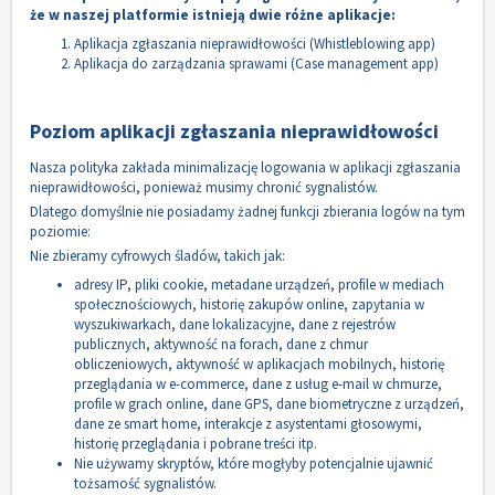
że w naszej platformie istnieją dwie różne aplikacje:
Aplikacja zgłaszania nieprawidłowości (Whistleblowing app)
Aplikacja do zarządzania sprawami (Case management app)
Poziom aplikacji zgłaszania nieprawidłowości
Nasza polityka zakłada minimalizację logowania w aplikacji zgłaszania
nieprawidłowości, ponieważ musimy chronić sygnalistów.
Dlatego domyślnie nie posiadamy żadnej funkcji zbierania logów na tym
poziomie:
Nie zbieramy cyfrowych śladów, takich jak:
adresy IP, pliki cookie, metadane urządzeń, profile w mediach
społecznościowych, historię zakupów online, zapytania w
wyszukiwarkach, dane lokalizacyjne, dane z rejestrów
publicznych, aktywność na forach, dane z chmur
obliczeniowych, aktywność w aplikacjach mobilnych, historię
przeglądania w e-commerce, dane z usług e-mail w chmurze,
profile w grach online, dane GPS, dane biometryczne z urządzeń,
dane ze smart home, interakcje z asystentami głosowymi,
historię przeglądania i pobrane treści itp.
Nie używamy skryptów, które mogłyby potencjalnie ujawnić
tożsamość sygnalistów.