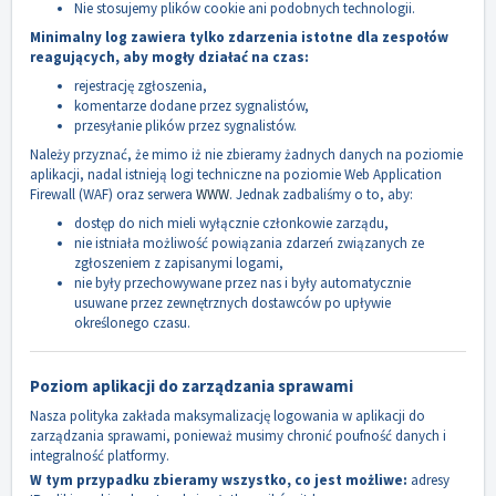
Nie stosujemy plików cookie ani podobnych technologii.
Minimalny log zawiera tylko zdarzenia istotne dla zespołów
reagujących, aby mogły działać na czas:
rejestrację zgłoszenia,
komentarze dodane przez sygnalistów,
przesyłanie plików przez sygnalistów.
Należy przyznać, że mimo iż nie zbieramy żadnych danych na poziomie
aplikacji, nadal istnieją logi techniczne na poziomie Web Application
Firewall (WAF) oraz serwera
WWW
. Jednak zadbaliśmy o to, aby:
dostęp do nich mieli wyłącznie członkowie zarządu,
nie istniała możliwość powiązania zdarzeń związanych ze
zgłoszeniem z zapisanymi logami,
nie były przechowywane przez nas i były automatycznie
usuwane przez zewnętrznych dostawców po upływie
określonego czasu.
Poziom aplikacji do zarządzania sprawami
Nasza polityka zakłada maksymalizację logowania w aplikacji do
zarządzania sprawami, ponieważ musimy chronić poufność danych i
integralność platformy.
W tym przypadku zbieramy wszystko, co jest możliwe:
adresy