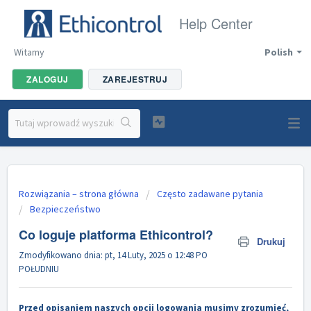
Help Center
Witamy
Polish
ZALOGUJ
ZAREJESTRUJ
Rozwiązania – strona główna
Często zadawane pytania
Bezpieczeństwo
Co loguje platforma Ethicontrol?
Drukuj
Zmodyfikowano dnia: pt, 14 Luty, 2025 o 12:48 PO
POŁUDNIU
Przed opisaniem naszych opcji logowania musimy zrozumieć,