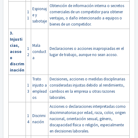
Obtención de información interna o secretos
Espionaj
1
comerciales de un competidor para obtener
e y
1
ventajas, o daño intencionado a equipos o
sabotaje
bienes de un competidor.
3.
Injusti
cias,
Mala
1
Declaraciones o acciones inapropiadas en el
acoso
conduct
2
lugar de trabajo, aunque no sean acoso.
o
a
discrim
inación
Trato
Decisiones, acciones o medidas disciplinarias
1
injusto a
consideradas injustas debido al rendimiento,
3
emplead
cambios en la empresa u otras razones
os
laborales.
Acciones o declaraciones interpretadas como
discriminatorias por edad, raza, color, origen
1
Discrimi
nacional, orientación sexual, género,
4
nación
discapacidad física o religión, especialmente
en decisiones laborales.