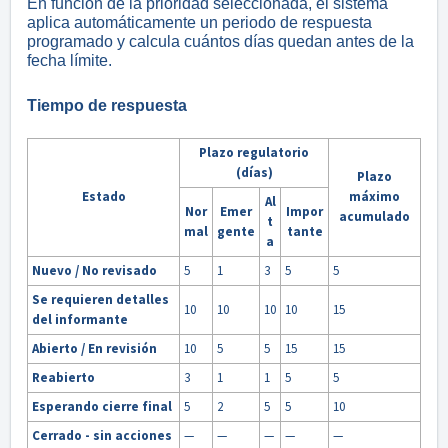
En función de la prioridad seleccionada, el sistema
aplica automáticamente un periodo de respuesta
programado y calcula cuántos días quedan antes de la
fecha límite.
Tiempo de respuesta
Plazo regulatorio
(días)
Plazo
Estado
máximo
Al
Nor
Emer
Impor
acumulado
t
mal
gente
tante
a
Nuevo / No revisado
5
1
3
5
5
Se requieren detalles
10
10
10
10
15
del informante
Abierto / En revisión
10
5
5
15
15
Reabierto
3
1
1
5
5
Esperando cierre final
5
2
5
5
10
Cerrado - sin acciones
—
—
—
—
—