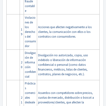
fraude
contabl
e
Violacio
nes de
los
Acciones que afecten negativamente a los
1
derecho
clientes, la comunicación con ellos o los
9
s del
contratos con consumidores.
consumi
dor
Divulgac
Divulgación no autorizada, copia, uso
ión de
indebido o liberación de información
2
informa
confidencial o personal (como datos
0
ción
financieros, médicos, listas de clientes,
confiden
contratos, planes de negocios, etc.).
cial
Práctica
s
comerci
Acuerdos con competidores sobre precios,
2
ales
cuotas de mercado, distribución o boicot a
1
desleale
proveedores/clientes, que afecten la