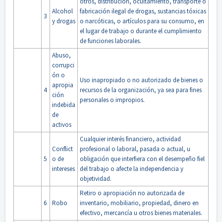
otros, distribución, ocultamiento, transporte o
Alcohol
fabricación ilegal de drogas, sustancias tóxicas
3
y drogas
o narcóticas, o artículos para su consumo, en
el lugar de trabajo o durante el cumplimiento
de funciones laborales.
Abuso,
corrupci
ón o
Uso inapropiado o no autorizado de bienes o
apropia
4
recursos de la organización, ya sea para fines
ción
personales o impropios.
indebida
de
activos
Cualquier interés financiero, actividad
Conflict
profesional o laboral, pasada o actual, u
5
o de
obligación que interfiera con el desempeño fiel
intereses
del trabajo o afecte la independencia y
objetividad.
Retiro o apropiación no autorizada de
6
Robo
inventario, mobiliario, propiedad, dinero en
efectivo, mercancía u otros bienes materiales.