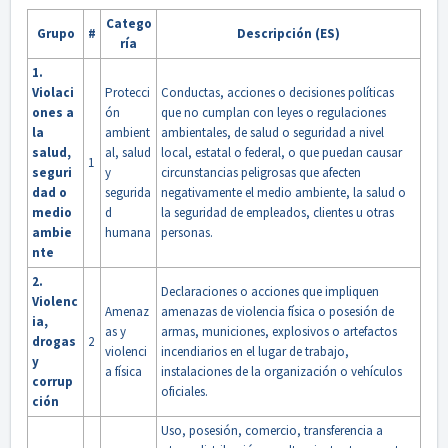
Catego
Grupo
#
Descripción (ES)
ría
1.
Violaci
Protecci
Conductas, acciones o decisiones políticas
ones a
ón
que no cumplan con leyes o regulaciones
la
ambient
ambientales, de salud o seguridad a nivel
salud,
al, salud
local, estatal o federal, o que puedan causar
1
seguri
y
circunstancias peligrosas que afecten
dad o
segurida
negativamente el medio ambiente, la salud o
medio
d
la seguridad de empleados, clientes u otras
ambie
humana
personas.
nte
2.
Declaraciones o acciones que impliquen
Violenc
Amenaz
amenazas de violencia física o posesión de
ia,
as y
armas, municiones, explosivos o artefactos
drogas
2
violenci
incendiarios en el lugar de trabajo,
y
a física
instalaciones de la organización o vehículos
corrup
oficiales.
ción
Uso, posesión, comercio, transferencia a