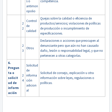
s o
competencia.
antimon
opolio
Quejas sobre la calidad o eficiencia de
Control
2
productos/servicios; violaciones de políticas
de
2
de producción o incumplimiento de
calidad
especificaciones.
Declaraciones o acciones que preocupen al
2
denunciante pero que aún no han causado
Otros
3
daño, lesión o responsabilidad legal, y que no
pertenecen a otras categorías.
6.
Solicitud
Pregun
de
ta o
Solicitud de consejo, explicación u otra
2
informa
solicit
información sobre leyes, regulaciones o
4
ción
ud de
políticas.
adicion
inform
al
ación