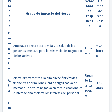
Pr
Veloc
Tie
io
idad
mpo
ri
de
de
Grado de impacto del riesgo
d
resp
resp
a
uest
uest
d
a
a
E
m
er
Amenaza directa para la vida y la salud de las
< 24
g
Inmed
personasAmenaza para la existencia del negocio o
hora
e
iata
de los activos
s
n
t
e
Urgen
Afecta directamente a la alta direcciónPérdidas
Al
te. Lo
financieras por millonesPérdida significativa del
< 15
t
antes
mercadoCobertura negativa en medios nacionales
días
a
posibl
e internacionalesAfecta los intereses del personal
e
I
m