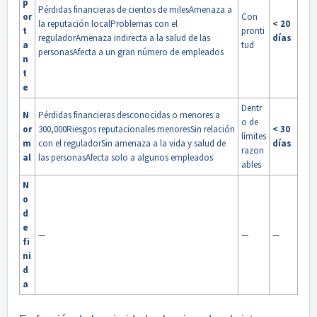
p
Pérdidas financieras de cientos de milesAmenaza a
or
Con
la reputación localProblemas con el
< 20
t
pronti
reguladorAmenaza indirecta a la salud de las
días
a
tud
personasAfecta a un gran número de empleados
n
t
e
Dentr
N
Pérdidas financieras desconocidas o menores a
o de
or
300,000Riesgos reputacionales menoresSin relación
< 30
límites
m
con el reguladorSin amenaza a la vida y salud de
días
razon
al
las personasAfecta solo a algunos empleados
ables
N
o
d
e
—
—
—
fi
ni
d
a