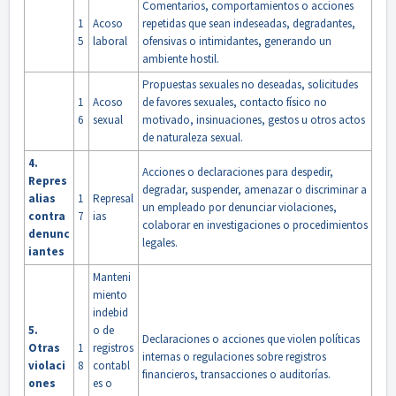
Comentarios, comportamientos o acciones
1
Acoso
repetidas que sean indeseadas, degradantes,
5
laboral
ofensivas o intimidantes, generando un
ambiente hostil.
Propuestas sexuales no deseadas, solicitudes
1
Acoso
de favores sexuales, contacto físico no
6
sexual
motivado, insinuaciones, gestos u otros actos
de naturaleza sexual.
4.
Acciones o declaraciones para despedir,
Repres
degradar, suspender, amenazar o discriminar a
alias
1
Represal
un empleado por denunciar violaciones,
contra
7
ias
colaborar en investigaciones o procedimientos
denunc
legales.
iantes
Manteni
miento
indebid
5.
o de
Declaraciones o acciones que violen políticas
Otras
1
registros
internas o regulaciones sobre registros
violaci
8
contabl
financieros, transacciones o auditorías.
ones
es o