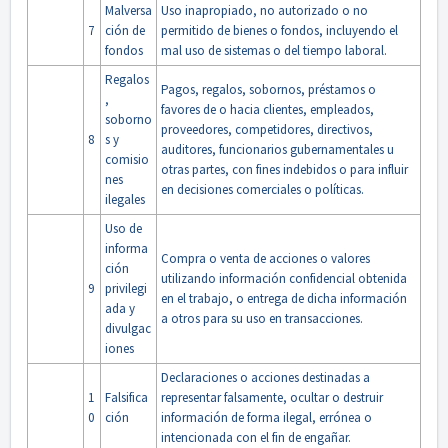
Malversa
Uso inapropiado, no autorizado o no
7
ción de
permitido de bienes o fondos, incluyendo el
fondos
mal uso de sistemas o del tiempo laboral.
Regalos
Pagos, regalos, sobornos, préstamos o
,
favores de o hacia clientes, empleados,
soborno
proveedores, competidores, directivos,
8
s y
auditores, funcionarios gubernamentales u
comisio
otras partes, con fines indebidos o para influir
nes
en decisiones comerciales o políticas.
ilegales
Uso de
informa
Compra o venta de acciones o valores
ción
utilizando información confidencial obtenida
9
privilegi
en el trabajo, o entrega de dicha información
ada y
a otros para su uso en transacciones.
divulgac
iones
Declaraciones o acciones destinadas a
1
Falsifica
representar falsamente, ocultar o destruir
0
ción
información de forma ilegal, errónea o
intencionada con el fin de engañar.