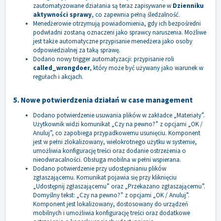
zautomatyzowane działania są teraz zapisywane w
Dzienniku
aktywności sprawy
, co zapewnia pełną śledzalność.
Menedżerowie otrzymują powiadomienia, gdy ich bezpośredni
podwładni zostaną oznaczeni jako sprawcy naruszenia. Możliwe
jest także automatyczne przypisanie menedżera jako osoby
odpowiedzialnej za taką sprawę.
Dodano nowy trigger automatyzacji: przypisanie roli
called_wrongdoer
, który może być używany jako warunek w
regułach i akcjach.
5. Nowe potwierdzenia działań w case management
Dodano potwierdzenie usuwania plików w zakładce „Materiały”.
Użytkownik widzi komunikat „Czy na pewno?” z opcjami „OK /
Anuluj”, co zapobiega przypadkowemu usunięciu. Komponent
jest w pełni zlokalizowany, wielokrotnego użytku w systemie,
umożliwia konfigurację treści oraz dodanie ostrzeżenia o
nieodwracalności. Obsługa mobilna w pełni wspierana.
Dodano potwierdzenie przy udostępnianiu plików
zgłaszającemu. Komunikat pojawia się przy kliknięciu
„Udostępnij zgłaszającemu” oraz „Przekazano zgłaszającemu”.
Domyślny tekst: „Czy na pewno?” z opcjami „OK / Anuluj”.
Komponent jest lokalizowany, dostosowany do urządzeń
mobilnych i umożliwia konfigurację treści oraz dodatkowe