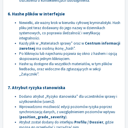
ostrzeżenia o konsekwencjach udostępnienia.
6. Hashe plików w interfejsie
Niewielki, ale ważny krok w kierunku cyfrowej kryminalistyki. Hash
pliku jest teraz dodawany do jego nazwy w dziennikach
systemowych, co poprawia śledzalność i weryfikację
integralności.
Każdy plik w „Materiałach sprawy” oraz w
Centrum informacji
zwrotnej
ma osobną ikonę „hash”.
Po kliknięciu lub najechaniu pojawia się okno z hashem i opcją
skopiowania jednym kliknięciem.
Hashe są dostępne dla wszystkich materiałów, w tym plików
feedbacku, oraz widoczne dla zgłaszających w sekcji
„Załączniki”.
7. Atrybut ryzyka stanowiska
Dodano atrybut „Ryzyko stanowiska” dla uczestników sprawy i
użytkowników (users2).
Wprowadzono możliwość edycji poziomów ryzyka poprzez
synchronizację danych, z uwzględnieniem poziomów wpływu
(
position_grade_severity
).
Atrybut został dodany do interfejsu
Profilu / Dossier
, gdzie
można go przeglądać i zarządzać nim.