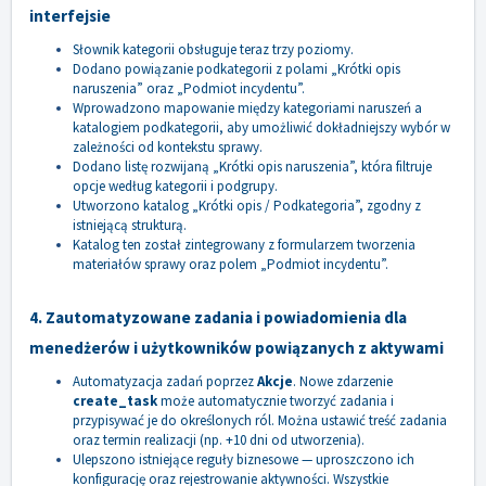
interfejsie
Słownik kategorii obsługuje teraz trzy poziomy.
Dodano powiązanie podkategorii z polami „Krótki opis
naruszenia” oraz „Podmiot incydentu”.
Wprowadzono mapowanie między kategoriami naruszeń a
katalogiem podkategorii, aby umożliwić dokładniejszy wybór w
zależności od kontekstu sprawy.
Dodano listę rozwijaną „Krótki opis naruszenia”, która filtruje
opcje według kategorii i podgrupy.
Utworzono katalog „Krótki opis / Podkategoria”, zgodny z
istniejącą strukturą.
Katalog ten został zintegrowany z formularzem tworzenia
materiałów sprawy oraz polem „Podmiot incydentu”.
4. Zautomatyzowane zadania i powiadomienia dla
menedżerów i użytkowników powiązanych z aktywami
Automatyzacja zadań poprzez
Akcje
. Nowe zdarzenie
create_task
może automatycznie tworzyć zadania i
przypisywać je do określonych ról. Można ustawić treść zadania
oraz termin realizacji (np. +10 dni od utworzenia).
Ulepszono istniejące reguły biznesowe — uproszczono ich
konfigurację oraz rejestrowanie aktywności. Wszystkie