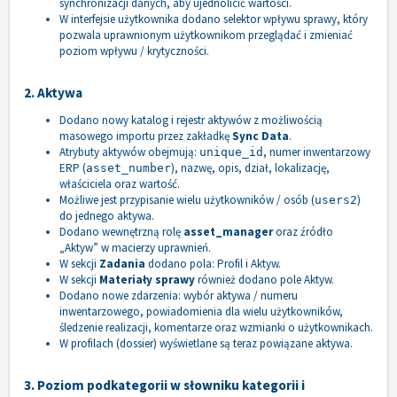
synchronizacji danych, aby ujednolicić wartości.
W interfejsie użytkownika dodano selektor wpływu sprawy, który
pozwala uprawnionym użytkownikom przeglądać i zmieniać
poziom wpływu / krytyczności.
2. Aktywa
Dodano nowy katalog i rejestr aktywów z możliwością
masowego importu przez zakładkę
Sync Data
.
Atrybuty aktywów obejmują:
, numer inwentarzowy
unique_id
ERP (
), nazwę, opis, dział, lokalizację,
asset_number
właściciela oraz wartość.
Możliwe jest przypisanie wielu użytkowników / osób (
)
users2
do jednego aktywa.
Dodano wewnętrzną rolę
asset_manager
oraz źródło
„Aktyw” w macierzy uprawnień.
W sekcji
Zadania
dodano pola: Profil i Aktyw.
W sekcji
Materiały sprawy
również dodano pole Aktyw.
Dodano nowe zdarzenia: wybór aktywa / numeru
inwentarzowego, powiadomienia dla wielu użytkowników,
śledzenie realizacji, komentarze oraz wzmianki o użytkownikach.
W profilach (dossier) wyświetlane są teraz powiązane aktywa.
3. Poziom podkategorii w słowniku kategorii i