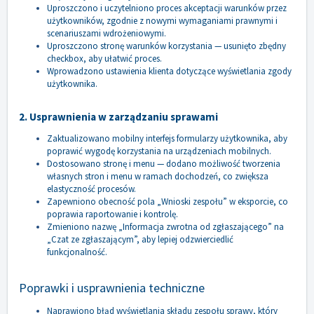
Uproszczono i uczytelniono proces akceptacji warunków przez
użytkowników, zgodnie z nowymi wymaganiami prawnymi i
scenariuszami wdrożeniowymi.
Uproszczono stronę warunków korzystania — usunięto zbędny
checkbox, aby ułatwić proces.
Wprowadzono ustawienia klienta dotyczące wyświetlania zgody
użytkownika.
2. Usprawnienia w zarządzaniu sprawami
Zaktualizowano mobilny interfejs formularzy użytkownika, aby
poprawić wygodę korzystania na urządzeniach mobilnych.
Dostosowano stronę i menu — dodano możliwość tworzenia
własnych stron i menu w ramach dochodzeń, co zwiększa
elastyczność procesów.
Zapewniono obecność pola „Wnioski zespołu” w eksporcie, co
poprawia raportowanie i kontrolę.
Zmieniono nazwę „Informacja zwrotna od zgłaszającego” na
„Czat ze zgłaszającym”, aby lepiej odzwierciedlić
funkcjonalność.
Poprawki i usprawnienia techniczne
Naprawiono błąd wyświetlania składu zespołu sprawy, który