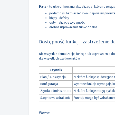
Patch
to ukierunkowana aktualizacja, która rozwiązu
podatności bezpieczeństwa (najwyższy prioryte
błędy i defekty
optymalizację wydajności
drobne usprawnienia funkcjonalne
Dostępność funkcji i zastrzeżenie d
Nie wszystkie aktualizacje, funkcje lub usprawnieni
dla wszystkich użytkowników.
Czynnik
Plan / subskrypcja
Niektóre funkcje są dostępne
Konfiguracja
Wybrane funkcje wymagają ko
Zgoda administratora
Niektóre funkcje mogą być ak
Stopniowe wdrażanie
Funkcje mogą być wdrażane e
Ważne