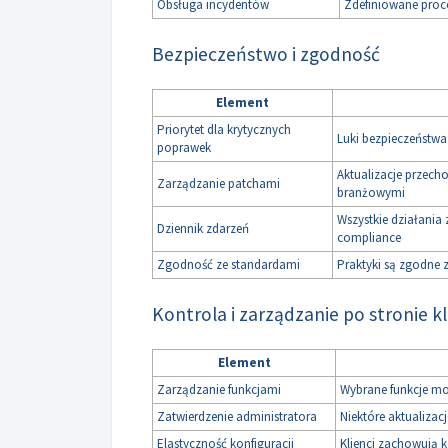
Obsługa incydentów
Zdefiniowane proc
Bezpieczeństwo i zgodność
Element
Priorytet dla krytycznych
Luki bezpieczeństwa
poprawek
Aktualizacje przech
Zarządzanie patchami
branżowymi
Wszystkie działania 
Dziennik zdarzeń
compliance
Zgodność ze standardami
Praktyki są zgodne z
Kontrola i zarządzanie po stronie k
Element
Zarządzanie funkcjami
Wybrane funkcje mo
Zatwierdzenie administratora
Niektóre aktualizac
Elastyczność konfiguracji
Klienci zachowują 