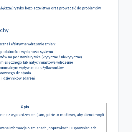
większać ryzyko bezpieczeństwa oraz prowadzić do problemów
tchy
eczne i efektywne wdrażanie zmian:
 podatności i wydajności systemu
etów na podstawie ryzyka (krytyczne / niekrytyczne)
miesięcznego lub natychmiastowe wdrożenie
 minimalnym wpływem na użytkowników
oprawnego działania
 i dzienników zdarzeń
Opis
e z wyprzedzeniem (tam, gdzie to możliwe), aby klienci mogli
wane informacje o zmianach, poprawkach i usprawnieniach