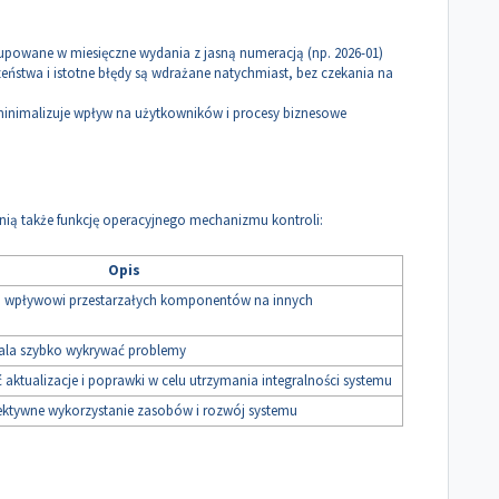
upowane w miesięczne wydania z jasną numeracją (np. 2026-01)
eństwa i istotne błędy są wdrażane natychmiast, bez czekania na
nimalizuje wpływ na użytkowników i procesy biznesowe
nią także funkcję operacyjnego mechanizmu kontroli:
Opis
ją wpływowi przestarzałych komponentów na innych
ala szybko wykrywać problemy
ktualizacje i poprawki w celu utrzymania integralności systemu
efektywne wykorzystanie zasobów i rozwój systemu