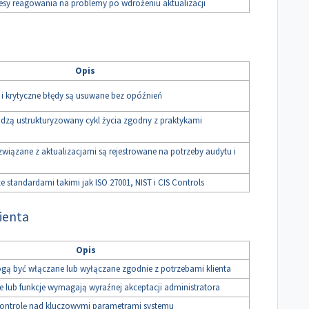
esy reagowania na problemy po wdrożeniu aktualizacji
Opis
 i krytyczne błędy są usuwane bez opóźnień
odzą ustrukturyzowany cykl życia zgodny z praktykami
związane z aktualizacjami są rejestrowane na potrzeby audytu i
e standardami takimi jak ISO 27001, NIST i CIS Controls
lienta
Opis
gą być włączane lub wyłączane zgodnie z potrzebami klienta
je lub funkcje wymagają wyraźnej akceptacji administratora
kontrolę nad kluczowymi parametrami systemu