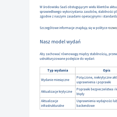
W środowisku SaaS obsługującym wielu klientów aktual
sprawiedliwego wykorzystania zasobów, stabilności p
zgodnie z naszymi zasadami operacyjnymi i standarda
Szczegółowe informacje znajdują się w polityce r
ozwoj
Nasz model wydań
Aby zachować równowagę między stabilnością, przewi
ustrukturyzowane podejście do wydań:
Typ wydania
Opis
Połączone, niekrytyczne akt
Wydanie miesięczne
usprawnienia i poprawki
Poprawki bezpieczeństwa i k
Aktualizacje krytyczne
błędy
Aktualizacje
Usprawnienia wydajności lu
infrastrukturalne
backendowe