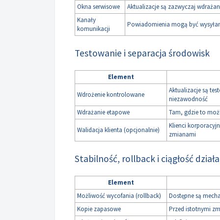
Okna serwisowe
Aktualizacje są zazwyczaj wdraża
Kanały
Powiadomienia mogą być wysyłane p
komunikacji
Testowanie i separacja środowisk
Element
Aktualizacje są te
Wdrożenie kontrolowane
niezawodność
Wdrażanie etapowe
Tam, gdzie to możl
Klienci korporacyj
Walidacja klienta (opcjonalnie)
zmianami
Stabilność, rollback i ciągłość dział
Element
Możliwość wycofania (rollback)
Dostępne są mecha
Kopie zapasowe
Przed istotnymi z