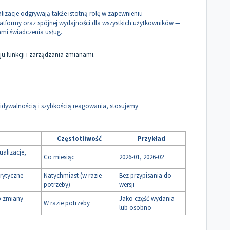
izacje odgrywają także istotną rolę w zapewnieniu
latformy oraz spójnej wydajności dla wszystkich użytkowników —
mi świadczenia usług.
u funkcji i zarządzania zmianami
.
dywalnością i szybkością reagowania, stosujemy
Częstotliwość
Przykład
ualizacje,
Co miesiąc
2026-01, 2026-02
rytyczne
Natychmiast (w razie
Bez przypisania do
potrzeby)
wersji
b zmiany
Jako część wydania
W razie potrzeby
lub osobno