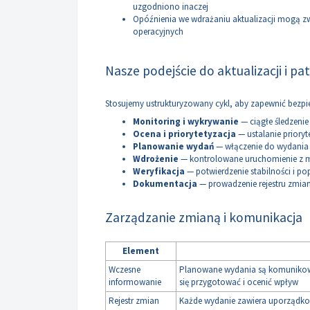
uzgodniono inaczej
Opóźnienia we wdrażaniu aktualizacji mogą z
operacyjnych
Nasze podejście do aktualizacji i pa
Stosujemy ustrukturyzowany cykl, aby zapewnić bezpi
Monitoring i wykrywanie
— ciągłe śledzenie
Ocena i priorytetyzacja
— ustalanie prioryt
Planowanie wydań
— włączenie do wydania 
Wdrożenie
— kontrolowane uruchomienie z
Weryfikacja
— potwierdzenie stabilności i p
Dokumentacja
— prowadzenie rejestru zmian
Zarządzanie zmianą i komunikacja
Element
Wczesne
Planowane wydania są komunikowan
informowanie
się przygotować i ocenić wpływ
Rejestr zmian
Każde wydanie zawiera uporządko